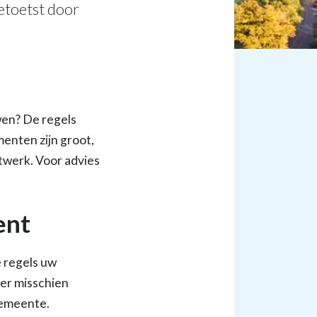
etoetst door
wen? De regels
enten zijn groot,
werk. Voor advies
ent
 regels uw
er misschien
gemeente.