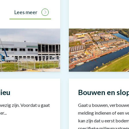
Lees meer
lieu
Bouwen en slo
ezig zijn. Voordat u gaat
Gaat u bouwen, verbouwen
r...
melding indienen of een 
kan zijn dat u eerst bode
specifieke milieumaatrege