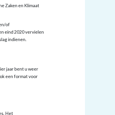
he Zaken en Klimaat
en/of
n eind 2020 vervielen
slag indienen.
er jaar bent u weer
ook een format voor
es. Het