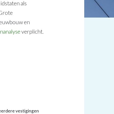
idstaten als
 Grote
nieuwbouw en
enanalyse
verplicht.
meerdere vestigingen