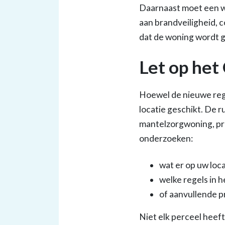
Daarnaast moet een w
aan brandveiligheid, 
dat de woning wordt 
Let op he
Hoewel de nieuwe rege
locatie geschikt. De ru
mantelzorgwoning, pre
onderzoeken:
wat er op uw loca
welke regels in 
of aanvullende p
Niet elk perceel heef