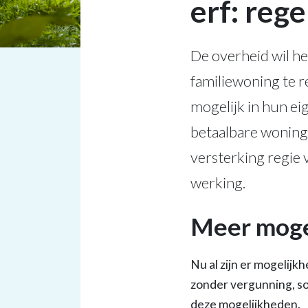
erf: reg
De overheid wil h
familiewoning te r
mogelijk in hun ei
betaalbare woning 
versterking regie 
werking.
Meer moge
Nu al zijn er mogelij
zonder vergunning, so
deze mogelijkheden.