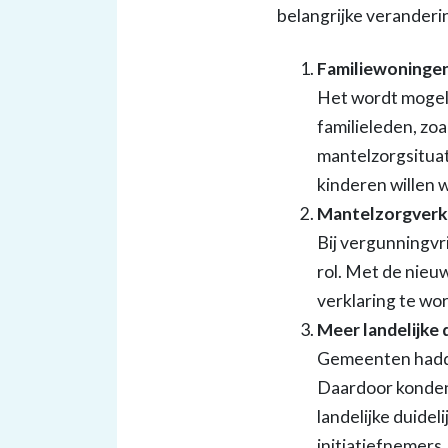
belangrijke verander
Familiewoningen
Het wordt mogeli
familieleden, zo
mantelzorgsituat
kinderen willen 
Mantelzorgverkla
Bij vergunningvr
rol. Met de nieuw
verklaring te wo
Meer landelijke 
Gemeenten hadde
Daardoor konden
landelijke duide
initiatiefnemers.