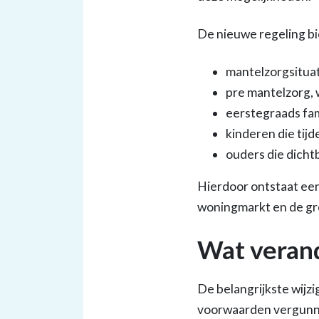
De nieuwe regeling bi
mantelzorgsitua
pre mantelzorg, 
eerstegraads fam
kinderen die tij
ouders die dicht
Hierdoor ontstaat een
woningmarkt en de gr
Wat verand
De belangrijkste wijz
voorwaarden vergunni