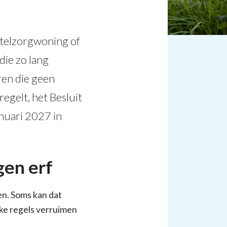
ntelzorgwoning of
die zo lang
ren die geen
egelt, het Besluit
anuari 2027 in
gen erf
en. Soms kan dat
ke regels verruimen