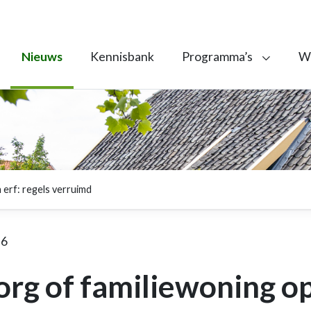
Nieuws
Kennisbank
Programma’s
We
 erf: regels verruimd
26
rg of familiewoning op