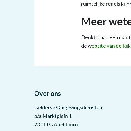
ruimtelijke regels ku
Meer wet
Denkt u aan een mante
de w
ebsite van de Rij
Over ons
Gelderse Omgevingsdiensten
p/a Marktplein 1
7311 LG Apeldoorn