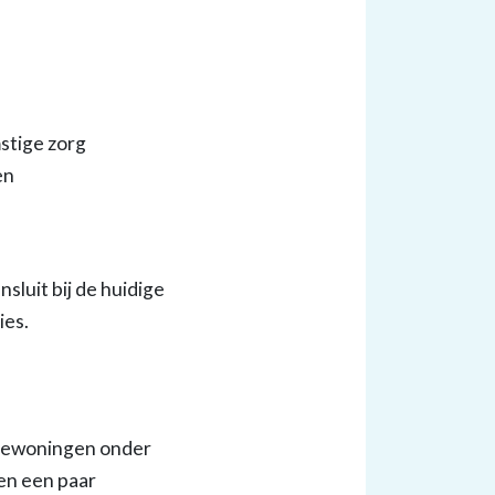
stige zorg
en
luit bij de huidige
ies.
iliewoningen onder
en een paar