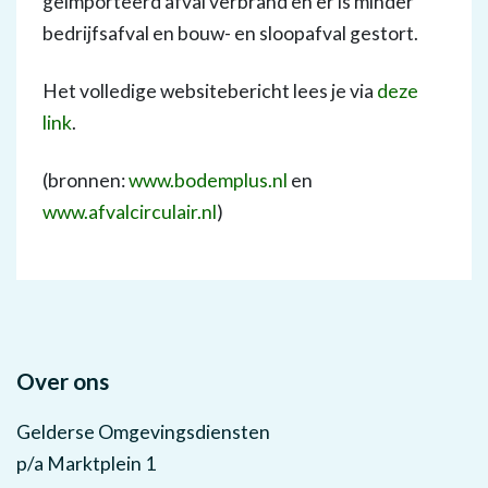
geïmporteerd afval verbrand en er is minder
bedrijfsafval en bouw- en sloopafval gestort.
Het volledige websitebericht lees je via
deze
link
.
(bronnen:
www.bodemplus.nl
en
www.afvalcirculair.nl
)
Over ons
Gelderse Omgevingsdiensten
p/a Marktplein 1